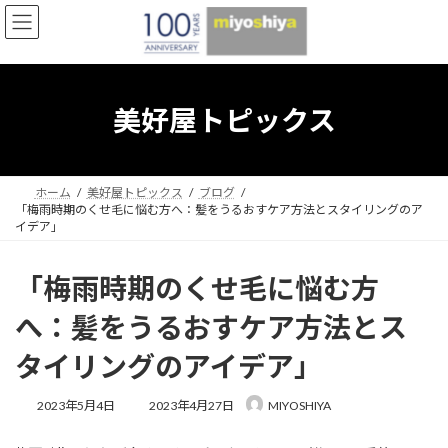
コ
ナ
ン
ビ
テ
ゲ
ン
ー
ツ
シ
へ
ョ
美好屋トピックス
ス
ン
キ
に
ッ
移
プ
動
ホーム
美好屋トピックス
ブログ
「梅雨時期のくせ毛に悩む方へ：髪をうるおすケア方法とスタイリングのア
イデア」
「梅雨時期のくせ毛に悩む方
へ：髪をうるおすケア方法とス
タイリングのアイデア」
最
2023年5月4日
2023年4月27日
MIYOSHIYA
終
更