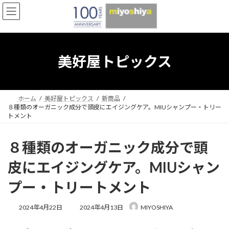
コ
ナ
ン
ビ
テ
ゲ
ン
ー
ツ
シ
へ
ョ
美好屋トピックス
ス
ン
キ
に
ッ
移
プ
動
ホーム
美好屋トピックス
新商品
８種類のオーガニック成分で頭皮にエイジングケア。MIUシャンプー・トリー
トメント
８種類のオーガニック成分で頭
皮にエイジングケア。MIUシャン
プー・トリートメント
最
2024年4月22日
2024年4月13日
MIYOSHIYA
終
更