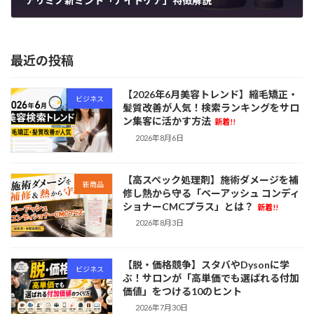
アリミノ新ミント「ナイトケア」特徴解説
2024年4月25日
最近の投稿
【2026年6月美容トレンド】縮毛矯正・
ビジネス
髪質改善が人気！検索ランキングをサロ
ン集客に活かす方法
新着!!
2026年8月6日
【高スペック処理剤】施術ダメージを補
新商品
修し熱から守る「ペーアッシュ コンディ
ショナーCMCプラス」とは？
新着!!
2026年8月3日
【脱・価格競争】スタバやDysonに学
ビジネス
ぶ！サロンが「高単価でも選ばれる付加
価値」をつける10のヒント
2026年7月30日