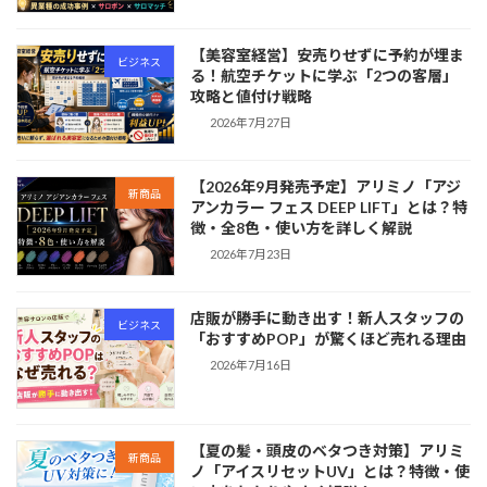
【美容室経営】安売りせずに予約が埋ま
ビジネス
る！航空チケットに学ぶ「2つの客層」
攻略と値付け戦略
2026年7月27日
【2026年9月発売予定】アリミノ「アジ
新商品
アンカラー フェス DEEP LIFT」とは？特
徴・全8色・使い方を詳しく解説
2026年7月23日
店販が勝手に動き出す！新人スタッフの
ビジネス
「おすすめPOP」が驚くほど売れる理由
2026年7月16日
【夏の髪・頭皮のベタつき対策】アリミ
新商品
ノ「アイスリセットUV」とは？特徴・使