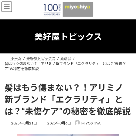
コ
ナ
ン
ビ
テ
ゲ
ン
ー
ツ
シ
へ
ョ
美好屋トピックス
ス
ン
キ
に
ッ
移
プ
動
ホーム
美好屋トピックス
新商品
髪はもう傷まない？！アリミノ新ブランド「エクラリティ」とは？“未傷ケ
ア”の秘密を徹底解説
髪はもう傷まない？！アリミノ
新ブランド「エクラリティ」と
は？“未傷ケア”の秘密を徹底解説
最
2025年8月21日
2025年8月6日
MIYOSHIYA
終
更