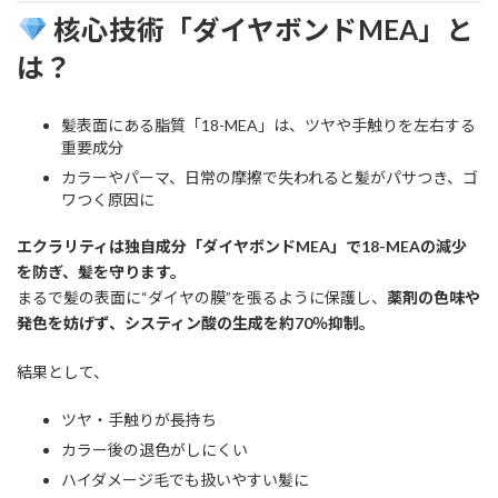
核心技術「ダイヤボンドMEA」と
は？
髪表面にある脂質「18-MEA」は、ツヤや手触りを左右する
重要成分
カラーやパーマ、日常の摩擦で失われると髪がパサつき、ゴ
ワつく原因に
エクラリティは独自成分「ダイヤボンドMEA」で18-MEAの減少
を防ぎ、髪を守ります。
まるで髪の表面に“ダイヤの膜”を張るように保護し、
薬剤の色味や
発色を妨げず、システィン酸の生成を約70％抑制。
結果として、
ツヤ・手触りが長持ち
カラー後の退色がしにくい
ハイダメージ毛でも扱いやすい髪に