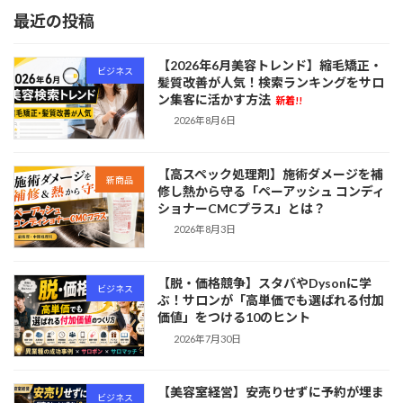
最近の投稿
【2026年6月美容トレンド】縮毛矯正・
ビジネス
髪質改善が人気！検索ランキングをサロ
ン集客に活かす方法
新着!!
2026年8月6日
【高スペック処理剤】施術ダメージを補
新商品
修し熱から守る「ペーアッシュ コンディ
ショナーCMCプラス」とは？
2026年8月3日
【脱・価格競争】スタバやDysonに学
ビジネス
ぶ！サロンが「高単価でも選ばれる付加
価値」をつける10のヒント
2026年7月30日
【美容室経営】安売りせずに予約が埋ま
ビジネス