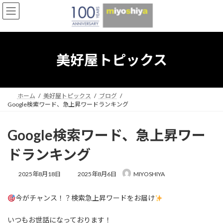
コ
ナ
ン
ビ
テ
ゲ
ン
ー
ツ
シ
へ
ョ
美好屋トピックス
ス
ン
キ
に
ッ
移
プ
動
ホーム
美好屋トピックス
ブログ
Google検索ワード、急上昇ワードランキング
Google検索ワード、急上昇ワー
ドランキング
最
2025年8月18日
2025年8月6日
MIYOSHIYA
終
更
今がチャンス！？検索急上昇ワードをお届け
新
日
時
いつもお世話になっております！