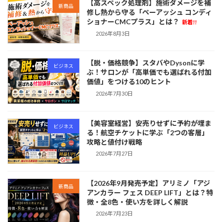
【高スペック処理剤】施術ダメージを補
新商品
修し熱から守る「ペーアッシュ コンディ
ショナーCMCプラス」とは？
新着!!
2026年8月3日
【脱・価格競争】スタバやDysonに学
ビジネス
ぶ！サロンが「高単価でも選ばれる付加
価値」をつける10のヒント
2026年7月30日
【美容室経営】安売りせずに予約が埋ま
ビジネス
る！航空チケットに学ぶ「2つの客層」
攻略と値付け戦略
2026年7月27日
【2026年9月発売予定】アリミノ「アジ
新商品
アンカラー フェス DEEP LIFT」とは？特
徴・全8色・使い方を詳しく解説
2026年7月23日