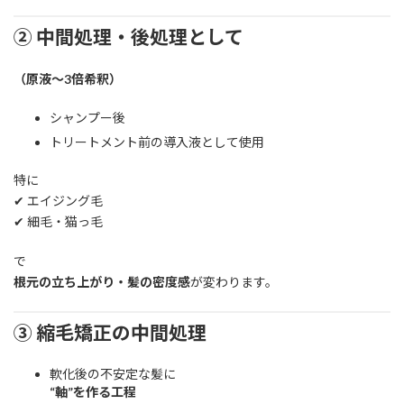
② 中間処理・後処理として
（原液〜3倍希釈）
シャンプー後
トリートメント前の導入液として使用
特に
✔ エイジング毛
✔ 細毛・猫っ毛
で
根元の立ち上がり・髪の密度感
が変わります。
③ 縮毛矯正の中間処理
軟化後の不安定な髪に
“軸”を作る工程