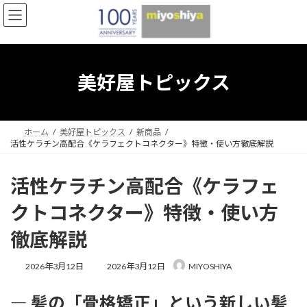
コ
ナ
ン
ビ
テ
ゲ
ン
ー
ツ
シ
へ
ョ
美好屋トピックス
ス
ン
キ
に
ッ
移
プ
動
ホーム
美好屋トピックス
新商品
活性ケラチン高配合《ケラフェクトコネクター》特徴・使い方徹底解説
活性ケラチン高配合《ケラフェ
クトコネクター》特徴・使い方
徹底解説
最
2026年3月12日
2026年3月12日
MIYOSHIYA
終
更
― 髪の「骨格矯正」という新しい髪
新