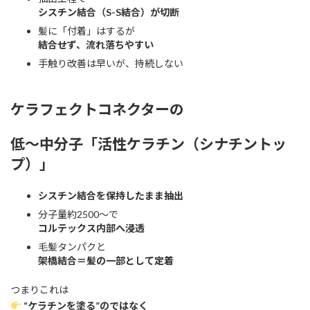
シスチン結合（S-S結合）が切断
髪に「付着」はするが
結合せず、流れ落ちやすい
手触り改善は早いが、持続しない
ケラフェクトコネクターの
低〜中分子「活性ケラチン（シナチントッ
プ）」
シスチン結合を保持したまま抽出
分子量約2500〜で
コルテックス内部へ浸透
毛髪タンパクと
架橋結合＝髪の一部として定着
つまりこれは
“ケラチンを塗る”のではなく