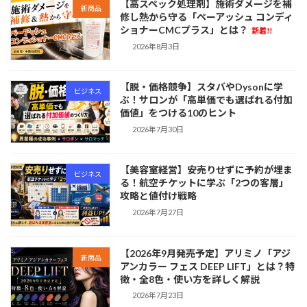
【高スペック処理剤】施術ダメージを補
新商品
修し熱から守る「ペーアッシュ コンディ
ショナーCMCプラス」とは？
新着!!
2026年8月3日
【脱・価格競争】スタバやDysonに学
ビジネス
ぶ！サロンが「高単価でも選ばれる付加
価値」をつける10のヒント
2026年7月30日
【美容室経営】安売りせずに予約が埋ま
ビジネス
る！航空チケットに学ぶ「2つの客層」
攻略と値付け戦略
2026年7月27日
【2026年9月発売予定】アリミノ「アジ
新商品
アンカラー フェス DEEP LIFT」とは？特
徴・全8色・使い方を詳しく解説
2026年7月23日