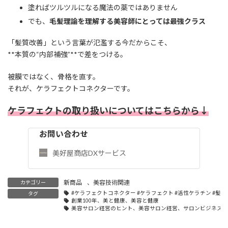
塗ればツルツルになる魔法の薬ではありません
でも、
毛髪理論を理解する美容師にとっては最強クラス
「髪質改善」という言葉が氾濫する今だからこそ、
**本質の“内部補強”**で差をつける。
被膜ではなく、骨格を直す。
それが、ケラフェクトコネクターです。
ケラフェクトの取り扱いについてはこちらから↓
お問い合わせ
美好屋商店DXサービス
新商品
、
美容技術関連
カテゴリー
#ケラフェクトコネクター #ケラフェクト #活性ケラチン #髪質
タグ
創業100年、美と健康、美容と健康
美容サロン経営のヒント、美容サロン経営、サロンビジネス成