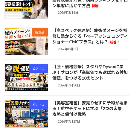
ン集客に活かす方法
新着!!
2026年8月6日
【高スペック処理剤】施術ダメージを補
新商品
修し熱から守る「ペーアッシュ コンディ
ショナーCMCプラス」とは？
新着!!
2026年8月3日
【脱・価格競争】スタバやDysonに学
ビジネス
ぶ！サロンが「高単価でも選ばれる付加
価値」をつける10のヒント
2026年7月30日
【美容室経営】安売りせずに予約が埋ま
ビジネス
る！航空チケットに学ぶ「2つの客層」
攻略と値付け戦略
2026年7月27日