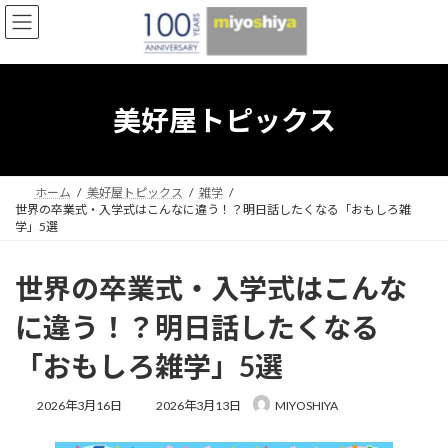
コ
ナ
ン
ビ
テ
ゲ
ン
ー
ツ
シ
へ
ョ
美好屋トピックス
ス
ン
キ
に
ッ
移
プ
動
ホーム
美好屋トピックス
雑学
世界の卒業式・入学式はこんなに違う！？明日話したくなる「おもしろ雑
学」5選
世界の卒業式・入学式はこんな
に違う！？明日話したくなる
「おもしろ雑学」5選
最
2026年3月16日
2026年3月13日
MIYOSHIYA
終
更