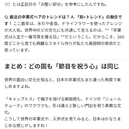
ツ）とは正反対の「お堅い部分」を参考にしたんですね。
Q. 最近の卒業式ヘアのトレンドは？
A. 「和×トレンド」の融合で
す！
ここ数年は、水引や金箔、ドライフラワーを使ったアレンジ
が大人気。世界中のどの文化にも共通して言えるのは、**「卒業
式は人生で一番写真を撮る日」**だということ。だからこそ、360
度どこから見ても綺麗なスタイル作りが私たち美容師の使命だと
思っています。
まとめ：どの国も「節目を祝う心」は同じ
世界の面白い文化を知ると、日本の卒業式もまた違った角度で楽
しめますよね。
「キャップトス」で帽子を投げる解放感も、ドイツの「シュール
テューテ」のワクワクも、形は違えど新しい門出を祝う素敵な文
化。
こうして世界の卒業式や、入学式を見てみると、日本はかなりま
じめな感じがしますね！