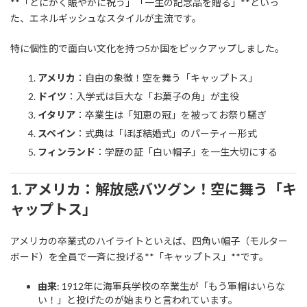
**「とにかく賑やかに祝う」「一生の記念品を贈る」**といっ
た、エネルギッシュなスタイルが主流です。
特に個性的で面白い文化を持つ5か国をピックアップしました。
アメリカ
：自由の象徴！空を舞う「キャップトス」
ドイツ
：入学式は巨大な「お菓子の角」が主役
イタリア
：卒業生は「知恵の冠」を被ってお祭り騒ぎ
スペイン
：式典は「ほぼ結婚式」のパーティー形式
フィンランド
：学歴の証「白い帽子」を一生大切にする
1. アメリカ：解放感バツグン！空に舞う「キ
ャップトス」
アメリカの卒業式のハイライトといえば、四角い帽子（モルター
ボード）を全員で一斉に投げる**「キャップトス」**です。
由来
: 1912年に海軍兵学校の卒業生が「もう軍帽はいらな
い！」と投げたのが始まりと言われています。