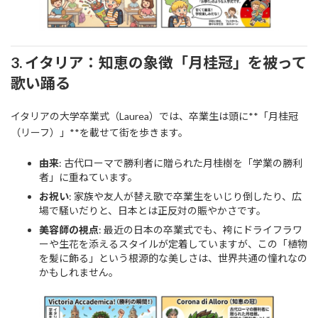
3. イタリア：知恵の象徴「月桂冠」を被って
歌い踊る
イタリアの大学卒業式（Laurea）では、卒業生は頭に**「月桂冠
（リーフ）」**を載せて街を歩きます。
由来
: 古代ローマで勝利者に贈られた月桂樹を「学業の勝利
者」に重ねています。
お祝い
: 家族や友人が替え歌で卒業生をいじり倒したり、広
場で騒いだりと、日本とは正反対の賑やかさです。
美容師の視点
: 最近の日本の卒業式でも、袴にドライフラワ
ーや生花を添えるスタイルが定着していますが、この「植物
を髪に飾る」という根源的な美しさは、世界共通の憧れなの
かもしれません。