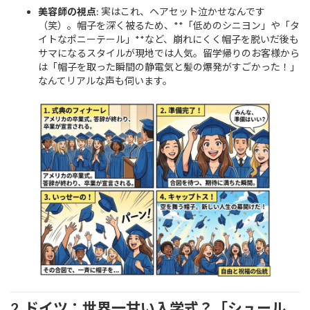
美容師の視点
: 実はこれ、ヘアセット泣かせなんです
（笑）。帽子を深く被るため、**「低めのシニヨン」や「タ
イトなポニーテール」**など、崩れにくく帽子を脱いだ後も
サマになるスタイルが現地では人気。留学帰りのお客様から
は「帽子を取った瞬間の静電気と髪の爆発がすごかった！」
なんてリアルな声も伺います。
2. ドイツ：世界一甘い入学式？「シュール