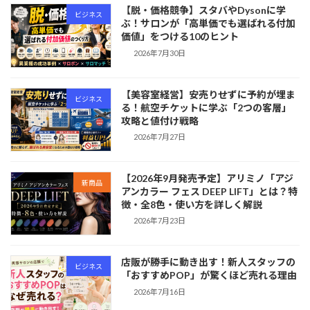
【脱・価格競争】スタバやDysonに学
ビジネス
ぶ！サロンが「高単価でも選ばれる付加
価値」をつける10のヒント
2026年7月30日
【美容室経営】安売りせずに予約が埋ま
ビジネス
る！航空チケットに学ぶ「2つの客層」
攻略と値付け戦略
2026年7月27日
【2026年9月発売予定】アリミノ「アジ
新商品
アンカラー フェス DEEP LIFT」とは？特
徴・全8色・使い方を詳しく解説
2026年7月23日
店販が勝手に動き出す！新人スタッフの
ビジネス
「おすすめPOP」が驚くほど売れる理由
2026年7月16日