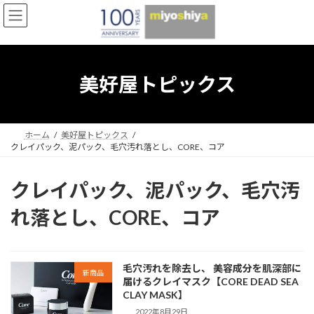
コ
ナ
ン
ビ
テ
ゲ
ン
ー
ツ
シ
へ
ョ
美好屋トピックス
ス
ン
キ
に
ッ
移
プ
動
ホーム
美好屋トピックス
クレイパック、泥パック、毛穴汚れ落とし、CORE、コア
クレイパック、泥パック、毛穴汚
れ落とし、CORE、コア
毛穴汚れを除去し、 美容成分を肌深部に
新商品
届けるクレイマスク【CORE DEAD SEA
CLAY MASK】
2022年8月29日