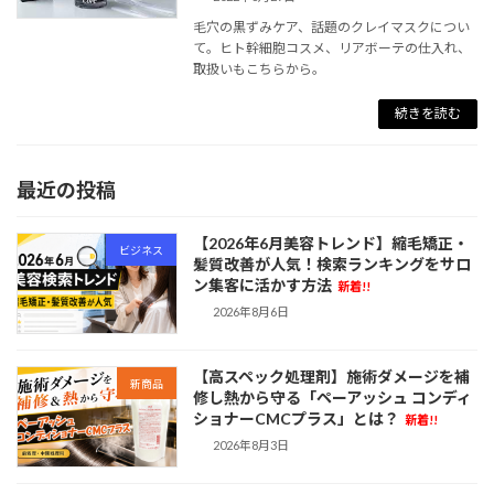
毛穴の黒ずみケア、話題のクレイマスクについ
て。ヒト幹細胞コスメ、リアボーテの仕入れ、
取扱いもこちらから。
続きを読む
最近の投稿
【2026年6月美容トレンド】縮毛矯正・
ビジネス
髪質改善が人気！検索ランキングをサロ
ン集客に活かす方法
新着!!
2026年8月6日
【高スペック処理剤】施術ダメージを補
新商品
修し熱から守る「ペーアッシュ コンディ
ショナーCMCプラス」とは？
新着!!
2026年8月3日