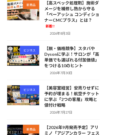
【高スペック処理剤】施術ダ
新商品
メージを補修し熱から守る
「ペーアッシュ コンディショ
ナーCMCプラス」とは？
新着!!
2026年8月3日
【脱・価格競争】スタバや
ビジネス
Dysonに学ぶ！サロンが「高
単価でも選ばれる付加価値」
をつける10のヒント
2026年7月30日
【美容室経営】安売りせずに
ビジネス
予約が埋まる！航空チケット
に学ぶ「2つの客層」攻略と
値付け戦略
2026年7月27日
【2026年9月発売予定】アリ
新商品
ミノ「アジアンカラー フェス