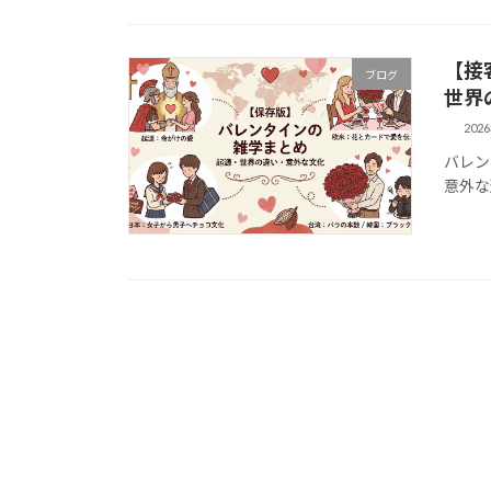
【接
ブログ
世界
202
バレン
意外な