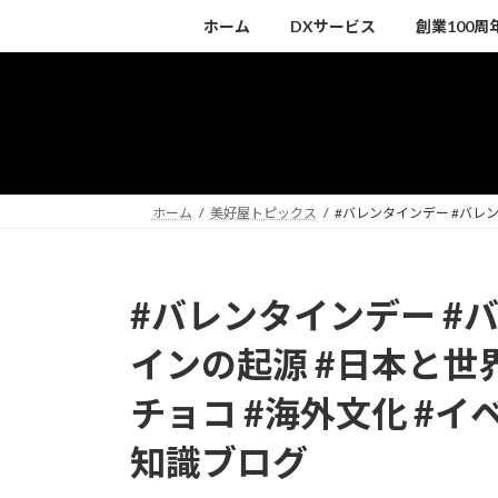
コ
ナ
ホーム
DXサービス
創業100
ン
ビ
テ
ゲ
ン
ー
ツ
シ
へ
ョ
ス
ン
キ
に
ホーム
美好屋トピックス
#バレンタインデー #バレン
ッ
移
プ
動
#バレンタインデー #
インの起源 #日本と世界
チョコ #海外文化 #イ
知識ブログ