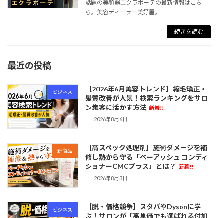
話題の美顔器エクラボーテの最新情報はこち
ら。美容ディーラー美好屋。
続きを読む
最近の投稿
【2026年6月美容トレンド】縮毛矯正・
ビジネス
髪質改善が人気！検索ランキングをサロ
ン集客に活かす方法
新着!!
2026年8月6日
【高スペック処理剤】施術ダメージを補
新商品
修し熱から守る「ペーアッシュ コンディ
ショナーCMCプラス」とは？
新着!!
2026年8月3日
【脱・価格競争】スタバやDysonに学
ビジネス
ぶ！サロンが「高単価でも選ばれる付加