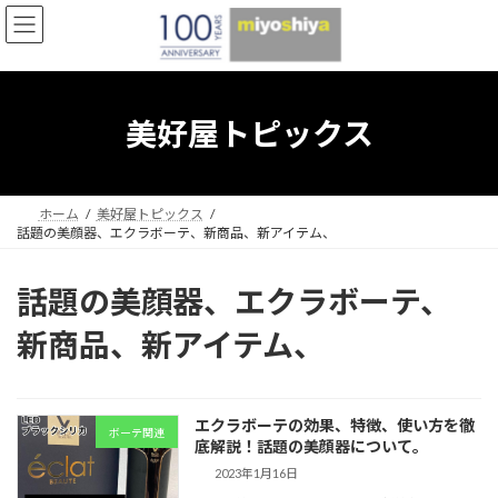
コ
ナ
ン
ビ
テ
ゲ
ン
ー
ツ
シ
へ
ョ
美好屋トピックス
ス
ン
キ
に
ッ
移
プ
動
ホーム
美好屋トピックス
話題の美顔器、エクラボーテ、新商品、新アイテム、
話題の美顔器、エクラボーテ、
新商品、新アイテム、
エクラボーテの効果、特徴、使い方を徹
ボーテ関連
底解説！話題の美顔器について。
2023年1月16日