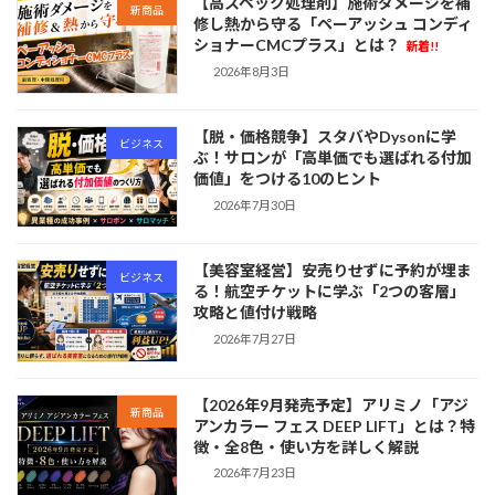
【高スペック処理剤】施術ダメージを補
新商品
修し熱から守る「ペーアッシュ コンディ
ショナーCMCプラス」とは？
新着!!
2026年8月3日
【脱・価格競争】スタバやDysonに学
ビジネス
ぶ！サロンが「高単価でも選ばれる付加
価値」をつける10のヒント
2026年7月30日
【美容室経営】安売りせずに予約が埋ま
ビジネス
る！航空チケットに学ぶ「2つの客層」
攻略と値付け戦略
2026年7月27日
【2026年9月発売予定】アリミノ「アジ
新商品
アンカラー フェス DEEP LIFT」とは？特
徴・全8色・使い方を詳しく解説
2026年7月23日