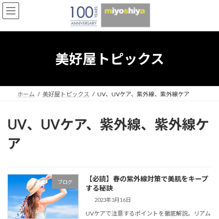
コ
ナ
ン
ビ
テ
ゲ
ン
ー
ツ
シ
へ
ョ
美好屋トピックス
ス
ン
キ
に
ッ
移
プ
動
ホーム
美好屋トピックス
UV、UVケア、紫外線、紫外線ケア
UV、UVケア、紫外線、紫外線ケ
ア
【必読】春の紫外線対策で美肌をキープ
ブログ
する秘訣
2023年3月16日
UVケアで注意するポイントを徹底解説。リアム