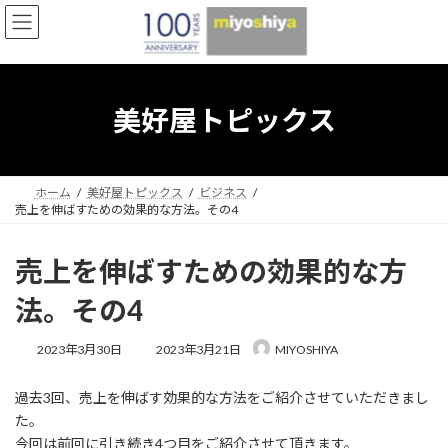
コ
ナ
ン
ビ
テ
ゲ
ン
ー
ツ
シ
へ
ョ
美好屋トピックス
ス
ン
キ
に
ッ
移
プ
動
ホーム
美好屋トピックス
ビジネス
売上を伸ばすための効果的な方法。その4
売上を伸ばすための効果的な方
法。その4
最
2023年3月30日
2023年3月21日
MIYOSHIYA
終
更
過去3回、売上を伸ばす効果的な方法をご紹介させていただきまし
新
日
た。
時
今回は前回に引き続き4つ目をご紹介させて頂きます。