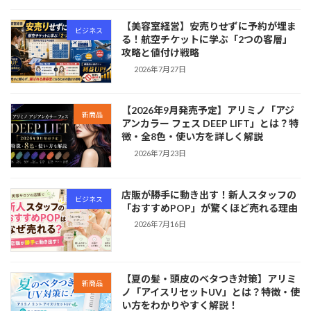
【美容室経営】安売りせずに予約が埋ま
ビジネス
る！航空チケットに学ぶ「2つの客層」
攻略と値付け戦略
2026年7月27日
【2026年9月発売予定】アリミノ「アジ
新商品
アンカラー フェス DEEP LIFT」とは？特
徴・全8色・使い方を詳しく解説
2026年7月23日
店販が勝手に動き出す！新人スタッフの
ビジネス
「おすすめPOP」が驚くほど売れる理由
2026年7月16日
【夏の髪・頭皮のベタつき対策】アリミ
新商品
ノ「アイスリセットUV」とは？特徴・使
い方をわかりやすく解説！