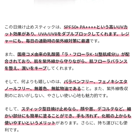
この日焼け止めスティックは、
SPF50+ PA++++という高いUVカ
ット効果があり、UVA/UVBをダブルブロックしてくれます。レジ
ャーにも、毎日の通勤時の紫外線対策に最適
です。
また、
国産コメ由来の乳酸菌「ラ・フローラK-1(整肌成分)」が配
合されており、肌を紫外線から守りながら、肌フローラバランス
を整え、潤いをキープ
してくれます。
そして、何よりも嬉しいのは、
パラベンフリー、フェノキシエタ
ノールフリー、無着色、無鉱物油である
こと。また、紫外線吸収
剤のにおいがしない、やさしい使い心地も魅力的です。
そして、
スティック型日焼け止めなら、顔や首、デコルテなど、細
かい部分にも簡単に塗ることができ、手も汚れず、化粧の上からも
使いやすいというメリット
があります。さらに、持ち運びにも便
利です。