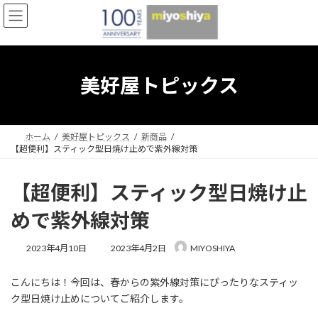
コ
ナ
ン
ビ
テ
ゲ
ン
ー
ツ
シ
へ
ョ
美好屋トピックス
ス
ン
キ
に
ッ
移
プ
動
ホーム
美好屋トピックス
新商品
【超便利】スティック型日焼け止めで紫外線対策
【超便利】スティック型日焼け止
めで紫外線対策
最
2023年4月10日
2023年4月2日
MIYOSHIYA
終
更
こんにちは！今回は、春からの紫外線対策にぴったりなスティッ
新
日
ク型日焼け止めについてご紹介します。
時