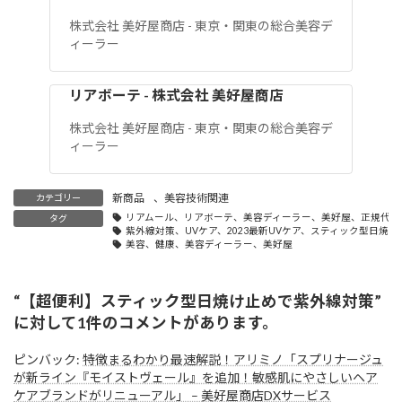
株式会社 美好屋商店 - 東京・関東の総合美容デ
ィーラー
リアボーテ - 株式会社 美好屋商店
株式会社 美好屋商店 - 東京・関東の総合美容デ
ィーラー
新商品
、
美容技術関連
カテゴリー
リアムール、リアボーテ、美容ディーラー、美好屋、正規代理
タグ
紫外線対策、UVケア、2023最新UVケア、スティック型日焼け
美容、健康、美容ディーラー、美好屋
“
【超便利】スティック型日焼け止めで紫外線対策
”
に対して1件のコメントがあります。
ピンバック:
特徴まるわかり最速解説！アリミノ「スプリナージュ
が新ライン『モイストヴェール』を追加！敏感肌にやさしいヘア
ケアブランドがリニューアル」 – 美好屋商店DXサービス