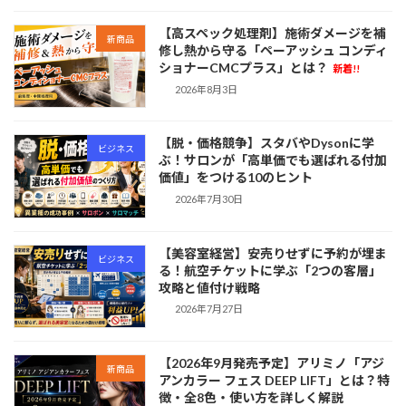
【高スペック処理剤】施術ダメージを補
新商品
修し熱から守る「ペーアッシュ コンディ
ショナーCMCプラス」とは？
新着!!
2026年8月3日
【脱・価格競争】スタバやDysonに学
ビジネス
ぶ！サロンが「高単価でも選ばれる付加
価値」をつける10のヒント
2026年7月30日
【美容室経営】安売りせずに予約が埋ま
ビジネス
る！航空チケットに学ぶ「2つの客層」
攻略と値付け戦略
2026年7月27日
【2026年9月発売予定】アリミノ「アジ
新商品
アンカラー フェス DEEP LIFT」とは？特
徴・全8色・使い方を詳しく解説